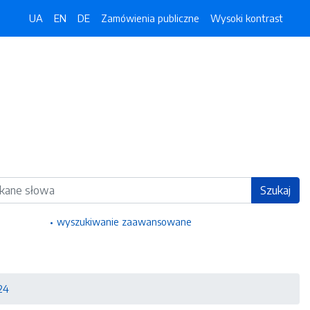
UA
EN
DE
Zamówienia publiczne
Wysoki kontrast
ka
Szukaj
wyszukiwanie zaawansowane
24