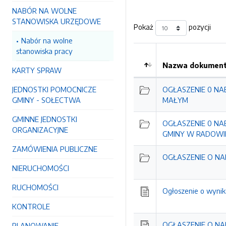
NABÓR NA WOLNE
STANOWISKA URZĘDOWE
Pokaż
pozycji
Nabór na wolne
stanowiska pracy
Nazwa dokumentu
KARTY SPRAW
Kolejność
JEDNOSTKI POMOCNICZE
OGŁASZENIE 0 NA
GMINY - SOŁECTWA
MAŁYM
GMINNE JEDNOSTKI
OGŁASZENIE 0 NA
ORGANIZACYJNE
GMINY W RADOWI
ZAMÓWIENIA PUBLICZNE
OGŁASZENIE O N
NIERUCHOMOŚCI
RUCHOMOŚCI
Ogłoszenie o wyni
KONTROLE
OGŁASZENIE O N
PLANOWANIE