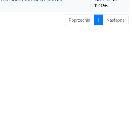
11:41:56
Poprzednia
1
Następna