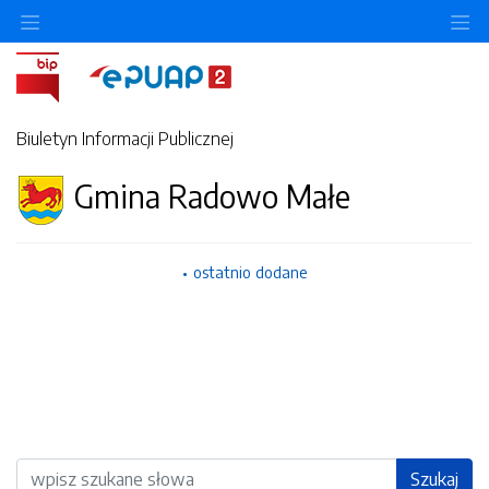
Ukryj/pokaż menu przedmiotowe
Uk
Biuletyn Informacji Publicznej
Gmina Radowo Małe
ostatnio dodane
Wyszukiwarka
Szukaj