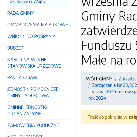
września 2
działalności Wójta
Gminy Rad
RADA GMINY
OŚWIADCZENIA MAJĄTKOWE
zatwierdz
WNIOSKI DO POBRANIA
Funduszu 
BUDŻET
Małe na r
NABÓR NA WOLNE
STANOWISKA URZĘDOWE
KARTY SPRAW
WÓJT GMINY
Zarządze
Zarządzenie Nr 29/202
JEDNOSTKI POMOCNICZE
stycznia 2024 roku w s
GMINY - SOŁECTWA
rok 2024
GMINNE JEDNOSTKI
ORGANIZACYJNE
Treść do pobrania w
zał
ZAMÓWIENIA PUBLICZNE
NIERUCHOMOŚCI