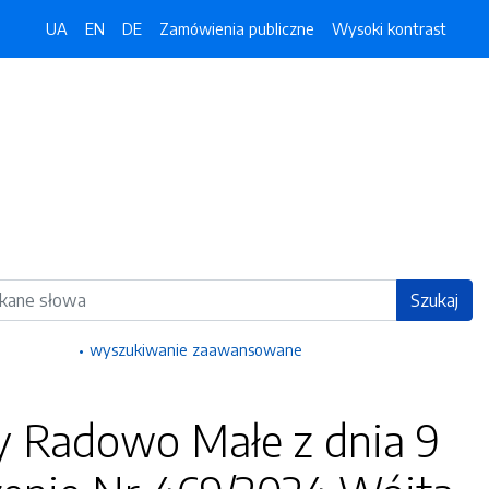
UA
EN
DE
Zamówienia publiczne
Wysoki kontrast
ka
Szukaj
wyszukiwanie zaawansowane
y Radowo Małe z dnia 9