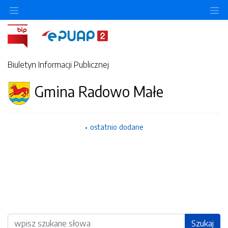
Ukryj/pokaż menu przedmiotowe
Uk
Biuletyn Informacji Publicznej
Gmina Radowo Małe
ostatnio dodane
Wyszukiwarka
Szukaj