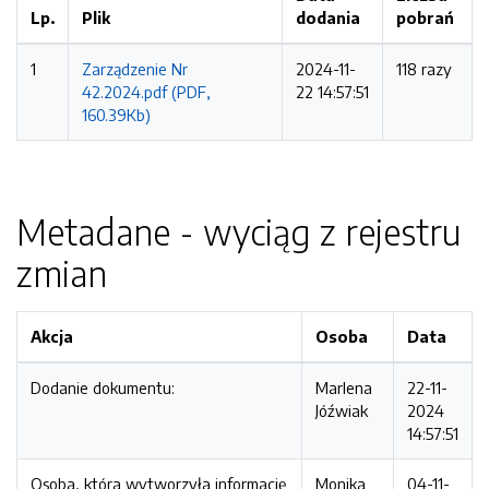
Lp.
Plik
dodania
pobrań
1
Zarządzenie Nr
2024-11-
118 razy
42.2024.pdf (PDF,
22 14:57:51
160.39Kb)
Metadane - wyciąg z rejestru
zmian
Akcja
Osoba
Data
Dodanie dokumentu:
Marlena
22-11-
Jóźwiak
2024
14:57:51
Osoba, która wytworzyła informację
Monika
04-11-