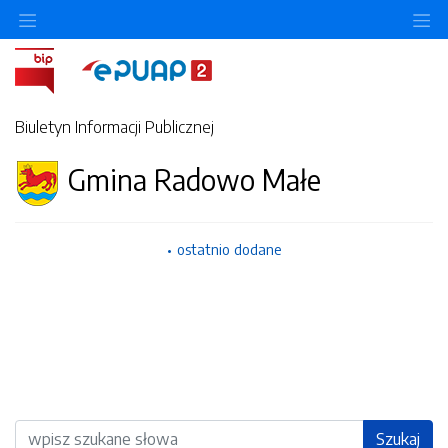
Ukryj/pokaż menu przedmiotowe
Uk
Biuletyn Informacji Publicznej
Gmina Radowo Małe
ostatnio dodane
Wyszukiwarka
Szukaj