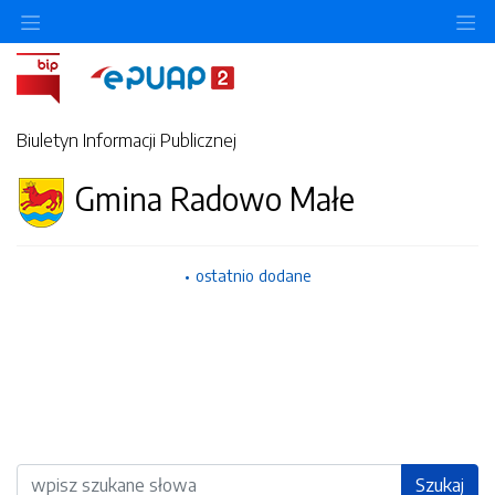
Ukryj/pokaż menu przedmiotowe
Uk
Biuletyn Informacji Publicznej
Gmina Radowo Małe
ostatnio dodane
Wyszukiwarka
Szukaj