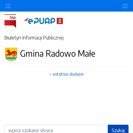
Ukryj/pokaż menu przedmiotowe
Uk
Biuletyn Informacji Publicznej
Gmina Radowo Małe
ostatnio dodane
Wyszukiwarka
Szukaj