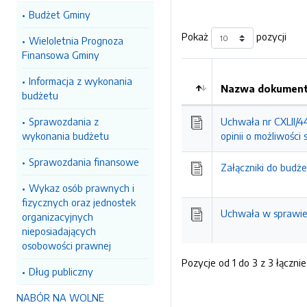
Budżet Gminy
Pokaż
pozycji
Wieloletnia Prognoza
Finansowa Gminy
Informacja z wykonania
Nazwa dokumentu
budżetu
Kolejność
Sprawozdania z
Uchwała nr CXLII/4
wykonania budżetu
opinii o możliwośc
Sprawozdania finansowe
Załączniki do budż
Wykaz osób prawnych i
fizycznych oraz jednostek
Uchwała w sprawie
organizacyjnych
nieposiadających
osobowości prawnej
Pozycje od 1 do 3 z 3 łącznie
Dług publiczny
NABÓR NA WOLNE