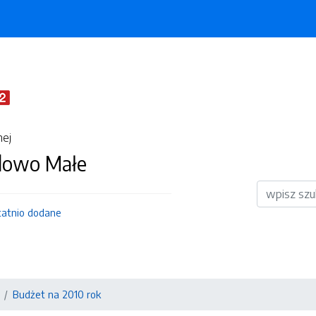
nej
dowo Małe
Wyszukiwar
tatnio dodane
Budżet na 2010 rok