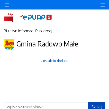
Ukryj/pokaż menu przedmiotowe
Uk
Biuletyn Informacji Publicznej
Gmina Radowo Małe
ostatnio dodane
Wyszukiwarka
Szukaj