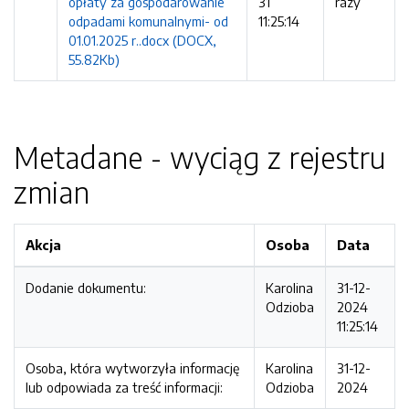
opłaty za gospodarowanie
31
razy
odpadami komunalnymi- od
11:25:14
01.01.2025 r..docx (DOCX,
55.82Kb)
Metadane - wyciąg z rejestru
zmian
Akcja
Osoba
Data
Dodanie dokumentu:
Karolina
31-12-
Odzioba
2024
11:25:14
Osoba, która wytworzyła informację
Karolina
31-12-
lub odpowiada za treść informacji:
Odzioba
2024