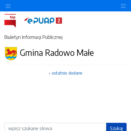
Ukryj/pokaż menu przedmiotowe
Uk
Biuletyn Informacji Publicznej
Gmina Radowo Małe
ostatnio dodane
Wyszukiwarka
Szukaj