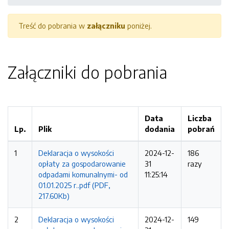
Treść do pobrania w
załączniku
poniżej.
Załączniki do pobrania
Data
Liczba
Lp.
Plik
dodania
pobrań
1
Deklaracja o wysokości
2024-12-
186
opłaty za gospodarowanie
31
razy
odpadami komunalnymi- od
11:25:14
01.01.2025 r..pdf (PDF,
217.60Kb)
2
Deklaracja o wysokości
2024-12-
149