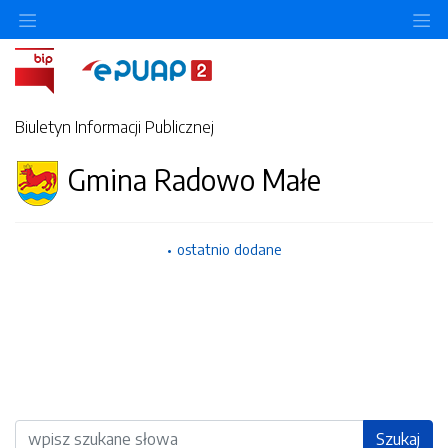
Ukryj/pokaż menu przedmiotowe
Uk
Biuletyn Informacji Publicznej
Gmina Radowo Małe
ostatnio dodane
Wyszukiwarka
Szukaj