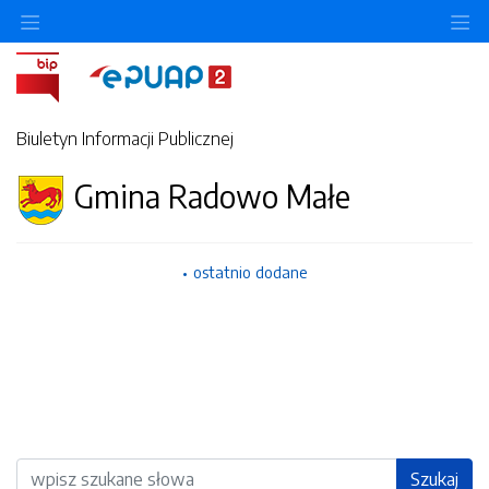
Ukryj/pokaż menu przedmiotowe
Uk
Biuletyn Informacji Publicznej
Gmina Radowo Małe
ostatnio dodane
Wyszukiwarka
Szukaj