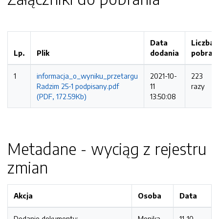
Data
Liczba
Lp.
Plik
dodania
pobrań
1
informacja_o_wyniku_przetargu
2021-10-
223
Radzim 25-1 podpisany.pdf
11
razy
(PDF, 172.59Kb)
13:50:08
Metadane - wyciąg z rejestru
zmian
Akcja
Osoba
Data
Dodanie dokumentu:
Monika
11-10-