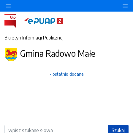
Ukryj/pokaż menu przedmiotowe
Uk
Biuletyn Informacji Publicznej
Gmina Radowo Małe
ostatnio dodane
Wyszukiwarka
Szukaj