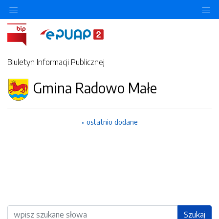
Ukryj/pokaż menu przedmiotowe
Uk
Biuletyn Informacji Publicznej
Gmina Radowo Małe
ostatnio dodane
Wyszukiwarka
Szukaj