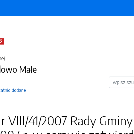
nej
dowo Małe
Wyszukiwar
tatnio dodane
r VIII/41/2007 Rady Gminy