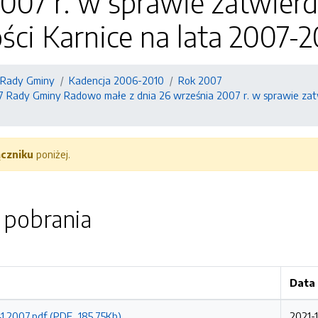
007 r. w sprawie zatwier
ci Karnice na lata 2007-20
 Rady Gminy
Kadencja 2006-2010
Rok 2007
07 Rady Gminy Radowo małe z dnia 26 września 2007 r. w sprawie zat
ączniku
poniżej.
o pobrania
Data
41.2007.pdf (PDF, 185.75Kb)
2021-1