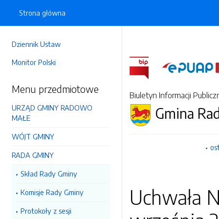
Strona główna
Dziennik Ustaw
Monitor Polski
Menu przedmiotowe
Biuletyn Informacji Publicz
URZĄD GMINY RADOWO
Gmina Ra
MAŁE
WÓJT GMINY
os
RADA GMINY
Skład Rady Gminy
Uchwała N
Komisje Rady Gminy
Protokoły z sesji