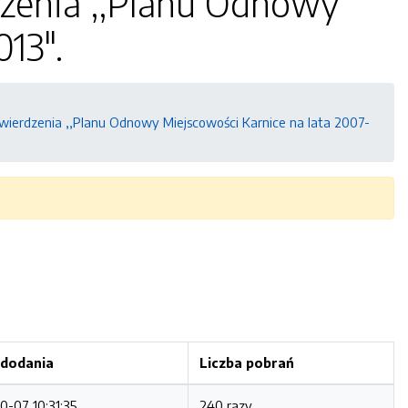
dzenia ,,Planu Odnowy
13".
wierdzenia ,,Planu Odnowy Miejscowości Karnice na lata 2007-
 dodania
Liczba pobrań
0-07 10:31:35
240 razy