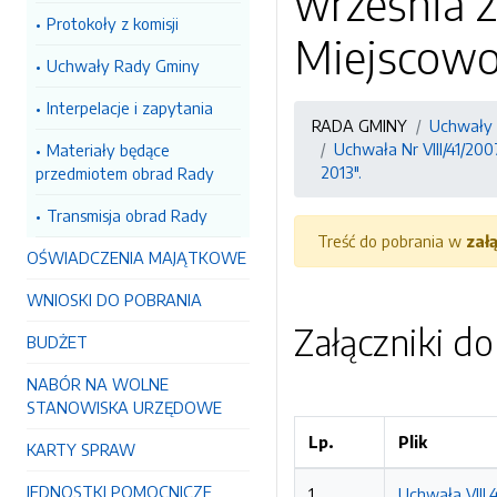
września 2
Protokoły z komisji
Miejscowoś
Uchwały Rady Gminy
Interpelacje i zapytania
RADA GMINY
Uchwały
Uchwała Nr VIII/41/20
Materiały będące
2013".
przedmiotem obrad Rady
Transmisja obrad Rady
Treść do pobrania w
zał
OŚWIADCZENIA MAJĄTKOWE
WNIOSKI DO POBRANIA
Załączniki d
BUDŻET
NABÓR NA WOLNE
STANOWISKA URZĘDOWE
Lp.
Plik
KARTY SPRAW
JEDNOSTKI POMOCNICZE
1
Uchwała VIII.