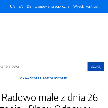
UA
EN
DE
Zamówienia publiczne
Wysoki kontrast
ka
Szukaj
wyszukiwanie zaawansowane
 Radowo małe z dnia 26