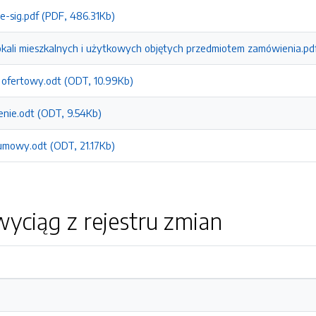
e-sig.pdf (PDF, 486.31Kb)
lokali mieszkalnych i użytkowych objętych przedmiotem zamówienia.pdf
z ofertowy.odt (ODT, 10.99Kb)
enie.odt (ODT, 9.54Kb)
t umowy.odt (ODT, 21.17Kb)
yciąg z rejestru zmian