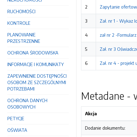
2
Zapytanie ofertow
RUCHOMOŚCI
3
Zał. nr 1 - Wykaz 
KONTROLE
PLANOWANIE
4
zał nr 2 -Formular
PRZESTRZENNE
5
Zał. nr 3 Oświadcz
OCHRONA ŚRODOWISKA
6
Zał. nr 4 - projek
INFORMACJE I KOMUNIKATY
ZAPEWNIENIE DOSTĘPNOŚCI
OSOBOM ZE SZCZEGÓLNYMI
POTRZEBAMI
Metadane - w
OCHRONA DANYCH
OSOBOWYCH
Akcja
PETYCJE
Dodanie dokumentu:
OŚWIATA