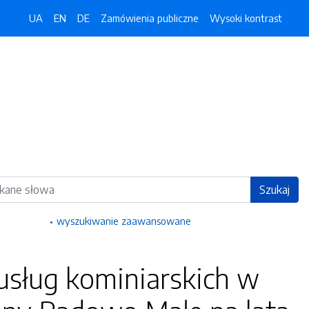
UA
EN
DE
Zamówienia publiczne
Wysoki kontrast
ka
Szukaj
wyszukiwanie zaawansowane
usług kominiarskich w