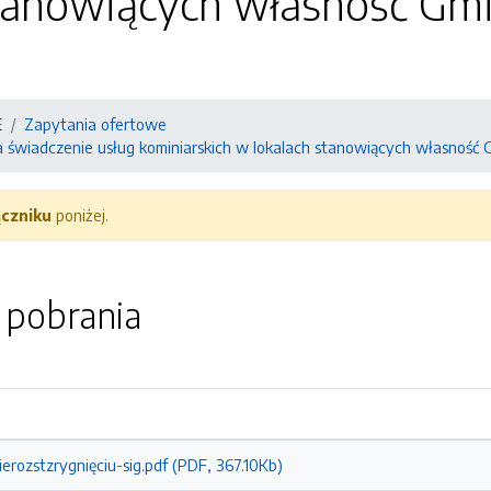
stanowiących własność Gm
E
Zapytania ofertowe
 świadczenie usług kominiarskich w lokalach stanowiących własnoś
ączniku
poniżej.
o pobrania
erozstzrygnięciu-sig.pdf (PDF, 367.10Kb)