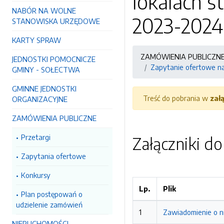
lokalach 
NABÓR NA WOLNE
2023-2024
STANOWISKA URZĘDOWE
KARTY SPRAW
ZAMÓWIENIA PUBLICZN
JEDNOSTKI POMOCNICZE
Zapytanie ofertowe na
GMINY - SOŁECTWA
GMINNE JEDNOSTKI
Treść do pobrania w
zał
ORGANIZACYJNE
ZAMÓWIENIA PUBLICZNE
Przetargi
Załączniki d
Zapytania ofertowe
Konkursy
Lp.
Plik
Plan postępowań o
udzielenie zamówień
1
Zawiadomienie o ni
NIERUCHOMOŚCI