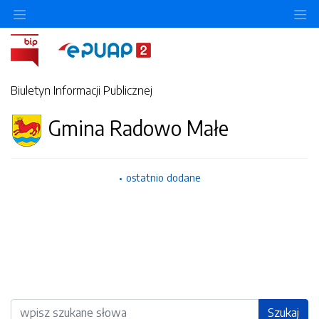
Ukryj/pokaż menu przedmiotowe
Uk
Biuletyn Informacji Publicznej
Gmina Radowo Małe
ostatnio dodane
Wyszukiwarka
Szukaj