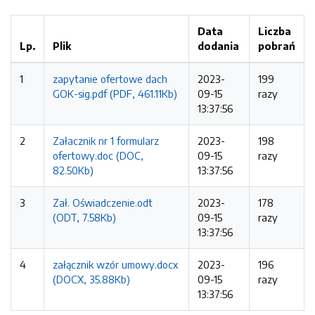
Data
Liczba
Lp.
Plik
dodania
pobrań
1
zapytanie ofertowe dach
2023-
199
GOK-sig.pdf (PDF, 461.11Kb)
09-15
razy
13:37:56
2
Załacznik nr 1 formularz
2023-
198
ofertowy.doc (DOC,
09-15
razy
82.50Kb)
13:37:56
3
Zał. Oświadczenie.odt
2023-
178
(ODT, 7.58Kb)
09-15
razy
13:37:56
4
załącznik wzór umowy.docx
2023-
196
(DOCX, 35.88Kb)
09-15
razy
13:37:56