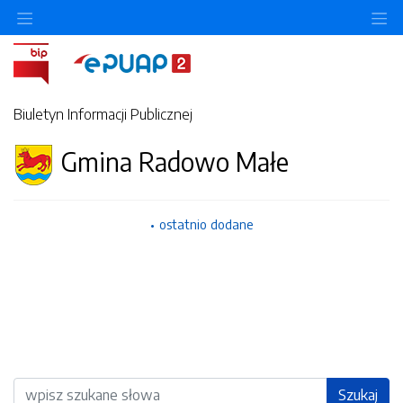
Ukryj/pokaż menu przedmiotowe
Uk
Biuletyn Informacji Publicznej
Gmina Radowo Małe
ostatnio dodane
Wyszukiwarka
Szukaj