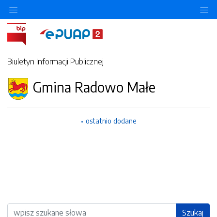
Ukryj/pokaż menu przedmiotowe
Uk
Biuletyn Informacji Publicznej
Gmina Radowo Małe
ostatnio dodane
Wyszukiwarka
Szukaj