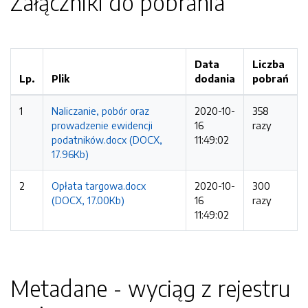
Załączniki do pobrania
Data
Liczba
Lp.
Plik
dodania
pobrań
1
Naliczanie, pobór oraz
2020-10-
358
prowadzenie ewidencji
16
razy
podatników.docx (DOCX,
11:49:02
17.96Kb)
2
Opłata targowa.docx
2020-10-
300
(DOCX, 17.00Kb)
16
razy
11:49:02
Metadane - wyciąg z rejestru