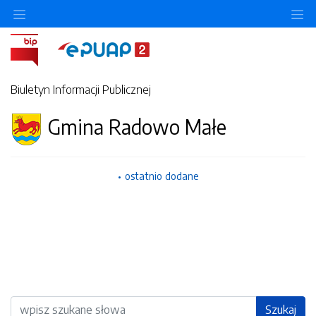
Ukryj/pokaż menu przedmiotowe
Uk
Biuletyn Informacji Publicznej
Gmina Radowo Małe
ostatnio dodane
Wyszukiwarka
Szukaj